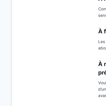
Comm
sens
À 
Les 
abor
À 
pr
Voul
d’un
ava