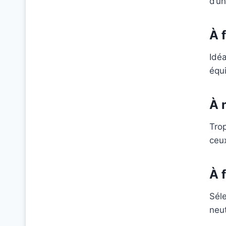
d’un
À 
Idéa
équi
À 
Trop
ceux
À 
Sél
neu