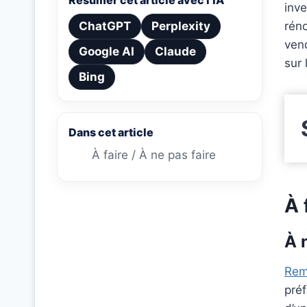
Résumer cet article avec l’IA
inve
ChatGPT
Perplexity
réno
vend
Google AI
Claude
sur 
Bing
Dans cet article
À faire / À ne pas faire
À 
À 
Rem
pré