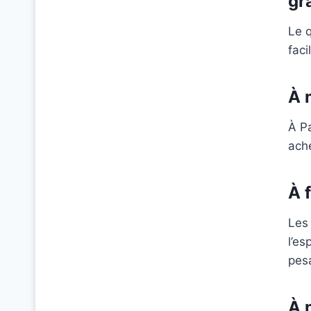
gr
Le q
faci
À 
À Pa
ach
À 
Les 
l’e
pesa
À 